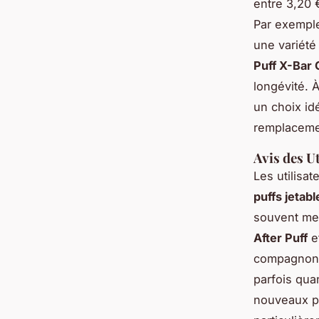
entre 3,20 
Par exempl
une variété
Puff X-Bar 
longévité. 
un choix idé
remplaceme
Avis des U
Les utilisa
puffs jetabl
souvent men
After Puff
e
compagnons 
parfois qua
nouveaux pu