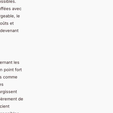
ossibles.
uffées avec
geable, le
oûts et
 devenant
ernant les
n point fort
ues comme
es
urgissent
lièrement de
cient