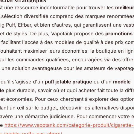
t une ressource incontournable pour trouver les
meilleur
r sélection diversifiée comprend des marques renommées
Big Puff, Elfbar, et bien d'autres, qui garantissent une va
et de styles. De plus, Vapotank propose des
promotions 
 facilitant l'accès à des modèles de qualité à des prix com
ouhaitant maximiser leurs économies, la boutique en lign
sur les commandes qualifiées, encouragées via des offre
si une solution avantageuse pour les amateurs de vapotag
qu'il s'agisse d'un
puff jetable pratique
ou d'un
modèle
le
plus durable, savoir où et quoi acheter fait toute la dif
sir et économies. Pour ceux cherchant à explorer des optio
dant un œil sur le budget, découvrir les alternatives dispo
avère une démarche judicieuse. Pour commencer votre ex
ite
https://www.vapotank.com/categorie-produit/cigarette-
e-jetable-puffs-pas-chers/
.