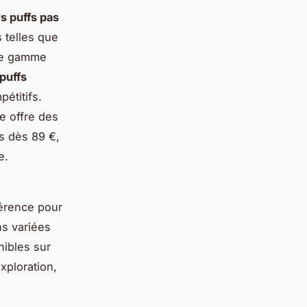
s puffs pas
 telles que
ste gamme
puffs
pétitifs.
e offre des
s dès 89 €,
e.
férence pour
ns variées
nibles sur
ploration,