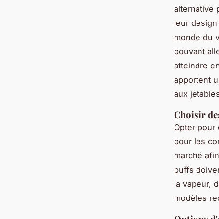
alternative
leur design 
monde du va
pouvant all
atteindre e
apportent u
aux jetables
Choisir de
Opter pour
pour les con
marché afin 
puffs doiven
la vapeur, d
modèles re
Options d'