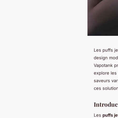
Les puffs je
design mode
Vapotank pro
explore les
saveurs var
ces solutio
Introduc
Les
puffs j