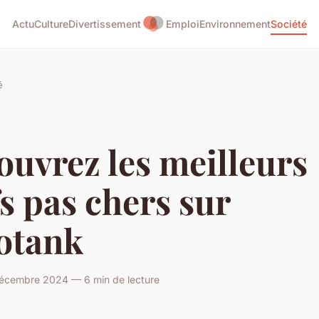
Actu
Culture
Divertissement
Emploi
Environnement
Société
é
uvrez les meilleurs
s pas chers sur
otank
écembre 2024 — 6 min de lecture