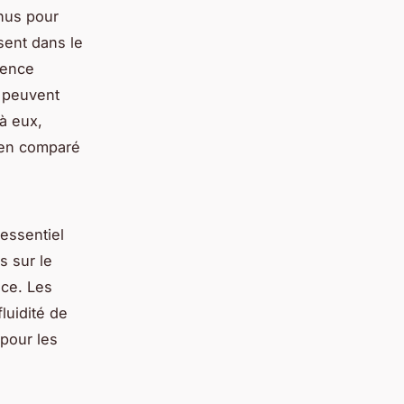
nnus pour
isent dans le
ience
m peuvent
à eux,
tien comparé
essentiel
s sur le
nce. Les
fluidité de
 pour les