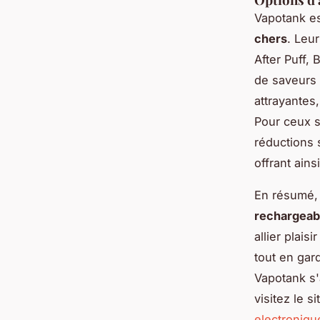
Vapotank es
chers
. Leu
After Puff, 
de saveurs 
attrayantes,
Pour ceux s
réductions 
offrant ain
En résumé, 
rechargeab
allier plai
tout en gar
Vapotank s'
visitez le s
electroniqu