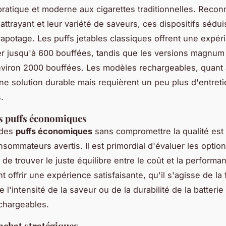
 pratique et moderne aux cigarettes traditionnelles. Reco
attrayant et leur variété de saveurs, ces dispositifs sédu
potage. Les puffs jetables classiques offrent une expér
er jusqu'à 600 bouffées, tandis que les versions magnu
nviron 2000 bouffées. Les modèles rechargeables, quant 
ne solution durable mais requièrent un peu plus d'entre
.
s puffs économiques
 des
puffs économiques
sans compromettre la qualité est 
sommateurs avertis. Il est primordial d'évaluer les option
de trouver le juste équilibre entre le coût et la performa
t offrir une expérience satisfaisante, qu'il s'agisse de la 
e l'intensité de la saveur ou de la durabilité de la batterie
chargeables.
achat stratégiques