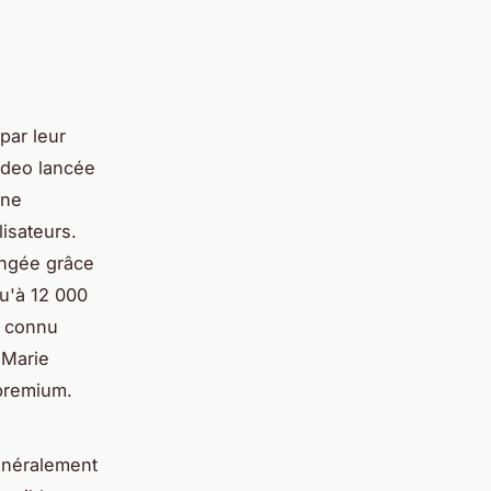
par leur
ideo lancée
une
lisateurs.
ongée grâce
qu'à 12 000
t connu
 Marie
premium.
généralement