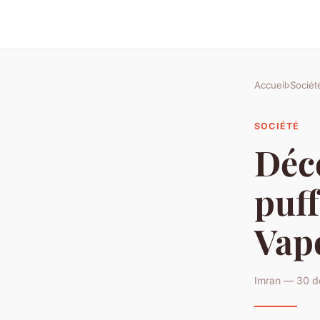
Accueil
›
Sociét
SOCIÉTÉ
Déco
puff
Vap
Imran — 30 d