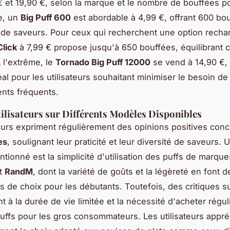
€ et 19,90 €, selon la marque et le nombre de bouffées p
e, un
Big Puff 600
est abordable à 4,99 €, offrant 600 bo
 de saveurs. Pour ceux qui recherchent une option rechar
Click
à 7,99 € propose jusqu'à 650 bouffées, équilibrant c
À l'extrême, le
Tornado Big Puff 12000
se vend à 14,90 €,
al pour les utilisateurs souhaitant minimiser le besoin de
nts fréquents.
tilisateurs sur Différents Modèles Disponibles
teurs expriment régulièrement des opinions positives conc
es
, soulignant leur praticité et leur diversité de saveurs. U
tionné est la simplicité d'utilisation des puffs de marq
t
RandM
, dont la variété de goûts et la légèreté en font d
de choix pour les débutants. Toutefois, des critiques s
nt à la durée de vie limitée et la nécessité d'acheter régu
ffs pour les gros consommateurs. Les utilisateurs appré