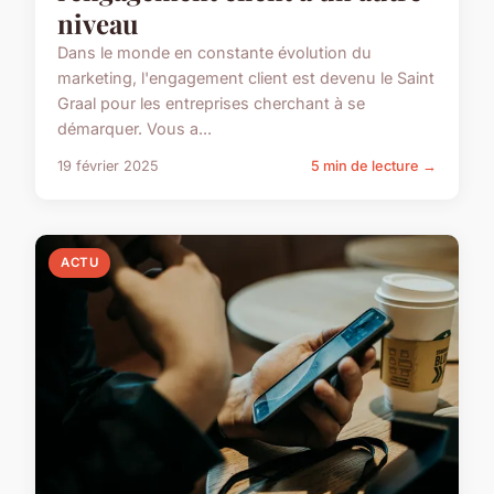
niveau
Dans le monde en constante évolution du
marketing, l'engagement client est devenu le Saint
Graal pour les entreprises cherchant à se
démarquer. Vous a...
19 février 2025
5 min de lecture →
ACTU