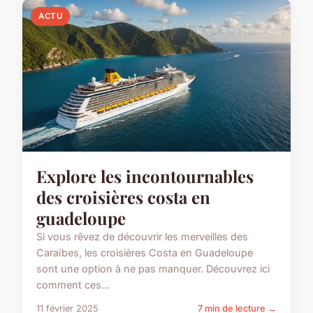
ACTU
Explore les incontournables
des croisières costa en
guadeloupe
Si vous rêvez de découvrir les merveilles des
Caraïbes, les croisières Costa en Guadeloupe
sont une option à ne pas manquer. Découvrez ici
comment ces...
11 février 2025
7 min de lecture →